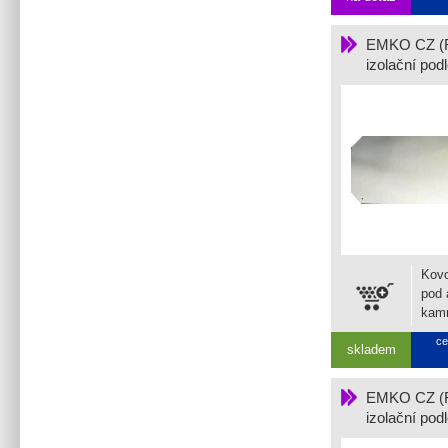
EMKO CZ (
izolační po
60
Kovo
pod 
kam
rozm
ce
skladem
mm.
EMKO CZ (
izolační po
70