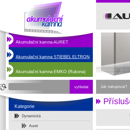
Akumulační kamna AURET
Akumulační kamna STIEBEL ELTRON
Akumulační kamna EMKO (Rukona)
Jak nakupovat?
Přísluš
Kategorie
Dynamická
Auret