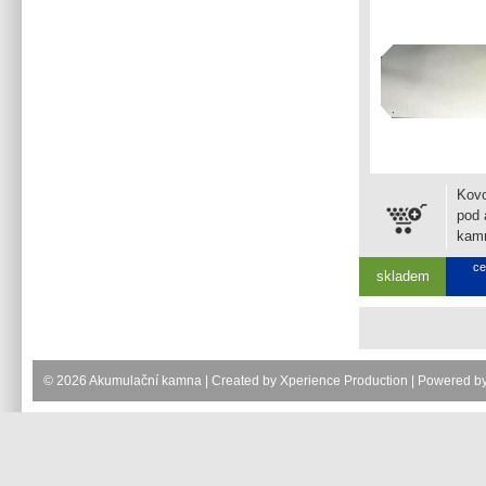
Kovo
pod 
kam
rozm
ce
skladem
mm.
© 2026 Akumulační kamna | Created by
Xperience Production
| Powered b